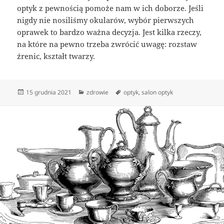
optyk z pewnością pomoże nam w ich doborze. Jeśli
nigdy nie nosiliśmy okularów, wybór pierwszych
oprawek to bardzo ważna decyzja. Jest kilka rzeczy,
na które na pewno trzeba zwrócić uwagę: rozstaw
źrenic, kształt twarzy.
Data
Kategorie
Tagi
15 grudnia 2021
zdrowie
optyk
,
salon optyk
publikacji