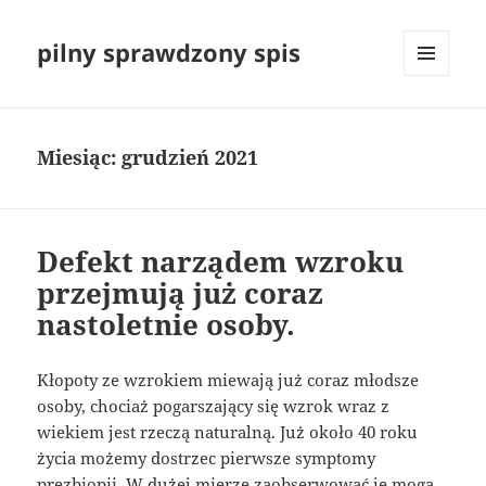
pilny sprawdzony spis
MENU
I
WIDGETY
Miesiąc:
grudzień 2021
Defekt narządem wzroku
przejmują już coraz
nastoletnie osoby.
Kłopoty ze wzrokiem miewają już coraz młodsze
osoby, chociaż pogarszający się wzrok wraz z
wiekiem jest rzeczą naturalną. Już około 40 roku
życia możemy dostrzec pierwsze symptomy
prezbiopii. W dużej mierze zaobserwować je mogą